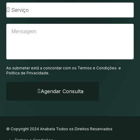
Ao submeter está a concordar com os
Termos e Condições.
e
Política de Privacidade.
Agendar Consulta
© Copyright 2024 Anabela Todos os Direitos Reservados