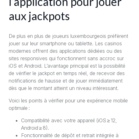
l’application pour jouer
aux jackpots
De plus en plus de joueurs luxembourgeois préfèrent
jouer sur leur smartphone ou tablette. Les casinos
modernes offrent des applications dédiées ou des
sites responsives qui fonctionnent sans accroc sur
iOS et Android. L’avantage principal est la possibilité
de vérifier le jackpot en temps réel, de recevoir des
notifications de hausse et de jouer immédiatement
dès que le montant atteint un niveau intéressant.
Voici les points à vérifier pour une expérience mobile
optimale :
Compatibilité avec votre appareil (iOS ≥ 12,
Android ≥ 8).
Fonctionnalité de dépôt et retrait intégrée à