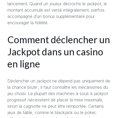
lancement. Quand un joueur décroche le jackpot, le
montant accumulé est versé intégralement, parfois
accompagné d’un bonus supplémentaire pour
encourager la fidélité.
Comment déclencher un
Jackpot dans un casino
en ligne
Déclencher un jackpot ne dépend pas uniquement de
la chance brute ; il faut connaître les mécanismes du
jeu choisi. La plupart des machines à sous à jackpot
progressif nécessitent de placer la mise maximale,
sinon la cagnotte ne peut être remportée. Certains
jeux de table, comme le blackjack ou le poker,