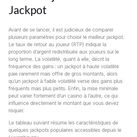
Jackpot
Avant de se lancer, il est judicieux de comparer
plusieurs paramètres pour choisir le meilleur jackpot.
Le taux de retour au joueur (RTP) indique la
proportion d’argent redistribuée aux joueurs sur le
long terme. La volatilité, quant à elle, décrit la
fréquence des gains : un jackpot à haute volatilité
paie rarement mais offre de gros montants, alors
qu’un jackpot à faible volatilité verse des gains plus
fréquents mais plus petits. Enfin, la mise minimale
peut varier fortement d’un casino à l’autre, ce qui
influence directement le montant que vous devez
risquer.
Le tableau suivant résume les caractéristiques de
quelques jackpots populaires accessibles depuis le