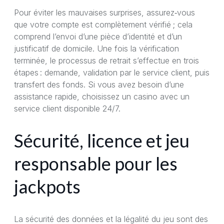
Pour éviter les mauvaises surprises, assurez‑vous
que votre compte est complètement vérifié ; cela
comprend l’envoi d’une pièce d’identité et d’un
justificatif de domicile. Une fois la vérification
terminée, le processus de retrait s’effectue en trois
étapes : demande, validation par le service client, puis
transfert des fonds. Si vous avez besoin d’une
assistance rapide, choisissez un casino avec un
service client disponible 24/7.
Sécurité, licence et jeu
responsable pour les
jackpots
La sécurité des données et la légalité du jeu sont des