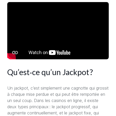
Qu’est‑ce qu’un Jackpot ?
Un jackpot, c’est simplement une cagnotte qui grossit
à chaque mise perdue et qui peut être remportée en
un seul coup. Dans les casinos en ligne, il existe
deux types principaux : le jackpot progressif, qui
augmente continuellement, et le jackpot fixe, qui