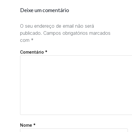
Deixe um comentário
O seu endereço de email não será
publicado.
Campos obrigatórios marcados
com
*
Comentário
*
Nome
*