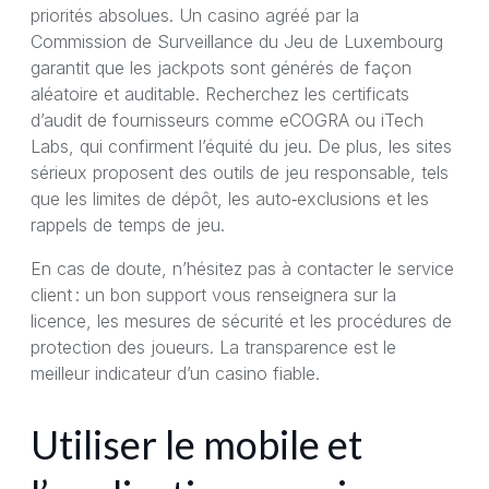
priorités absolues. Un casino agréé par la
Commission de Surveillance du Jeu de Luxembourg
garantit que les jackpots sont générés de façon
aléatoire et auditable. Recherchez les certificats
d’audit de fournisseurs comme eCOGRA ou iTech
Labs, qui confirment l’équité du jeu. De plus, les sites
sérieux proposent des outils de jeu responsable, tels
que les limites de dépôt, les auto‑exclusions et les
rappels de temps de jeu.
En cas de doute, n’hésitez pas à contacter le service
client : un bon support vous renseignera sur la
licence, les mesures de sécurité et les procédures de
protection des joueurs. La transparence est le
meilleur indicateur d’un casino fiable.
Utiliser le mobile et