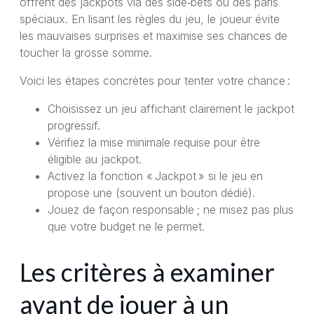
offrent des jackpots via des side‑bets ou des paris
spéciaux. En lisant les règles du jeu, le joueur évite
les mauvaises surprises et maximise ses chances de
toucher la grosse somme.
Voici les étapes concrètes pour tenter votre chance :
Choisissez un jeu affichant clairement le jackpot
progressif.
Vérifiez la mise minimale requise pour être
éligible au jackpot.
Activez la fonction « Jackpot » si le jeu en
propose une (souvent un bouton dédié).
Jouez de façon responsable ; ne misez pas plus
que votre budget ne le permet.
Les critères à examiner
avant de jouer à un